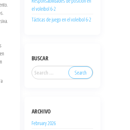
Responsabilidades de posición en
ento.
el voleibol 6-2
s.
Tácticas de juego en el voleibol 6-2
siva.
s
 en
BUSCAR
un
Search
for:
ra
ARCHIVO
February 2026