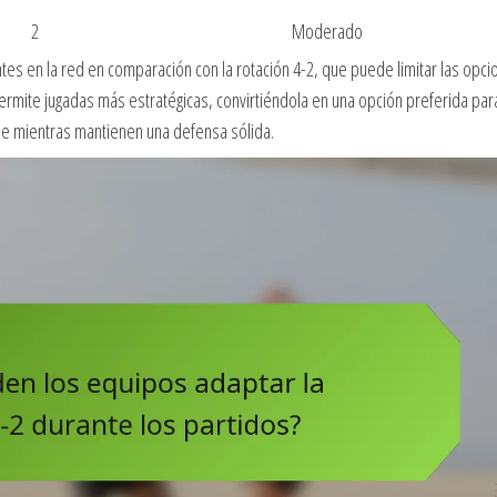
2
Moderado
es en la red en comparación con la rotación 4-2, que puede limitar las opci
ermite jugadas más estratégicas, convirtiéndola en una opción preferida par
e mientras mantienen una defensa sólida.