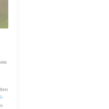
iento
adores
do
.
es