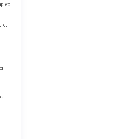
 apoyo
dores
or
es.