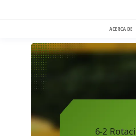
Skip
to
the
ACERCA DE
content