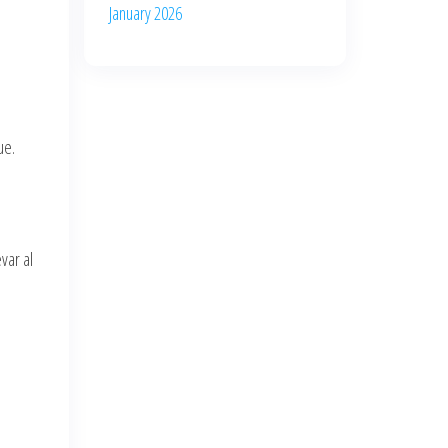
January 2026
ue.
var al