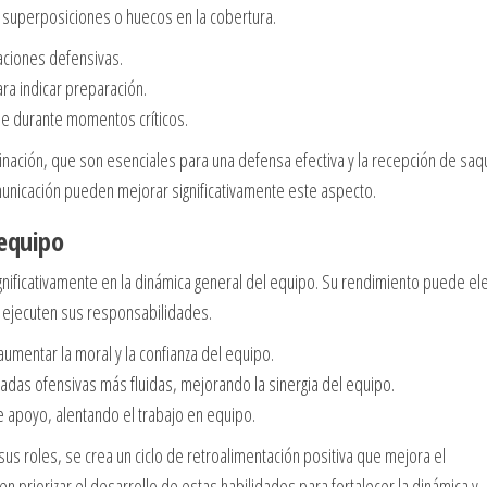
r superposiciones o huecos en la cobertura.
maciones defensivas.
ra indicar preparación.
e durante momentos críticos.
dinación, que son esenciales para una defensa efectiva y la recepción de saq
municación pueden mejorar significativamente este aspecto.
 equipo
significativamente en la dinámica general del equipo. Su rendimiento puede ele
 ejecuten sus responsabilidades.
mentar la moral y la confianza del equipo.
gadas ofensivas más fluidas, mejorando la sinergia del equipo.
 apoyo, alentando el trabajo en equipo.
sus roles, se crea un ciclo de retroalimentación positiva que mejora el
 priorizar el desarrollo de estas habilidades para fortalecer la dinámica y