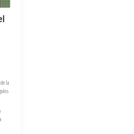
el
l
 de la
gulos
a
a