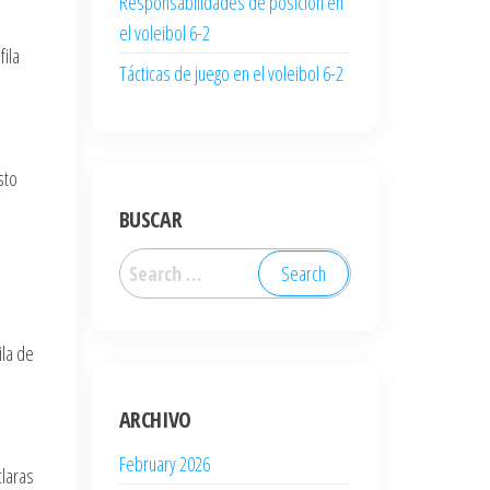
Responsabilidades de posición en
el voleibol 6-2
fila
Tácticas de juego en el voleibol 6-2
sto
BUSCAR
Search
for:
ila de
ARCHIVO
February 2026
claras