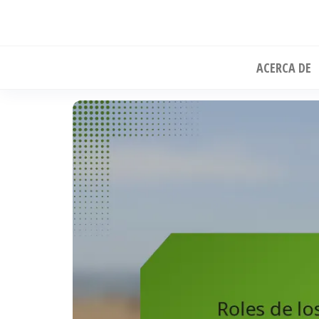
Skip
to
the
ACERCA DE
content