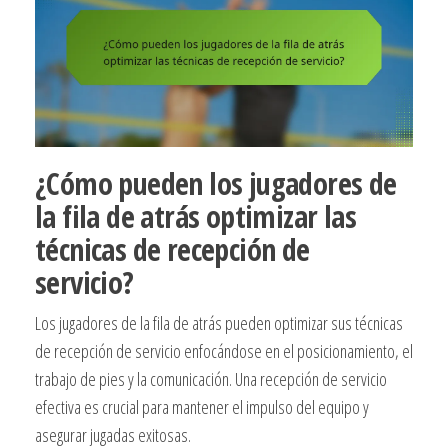
¿Cómo pueden los jugadores de
la fila de atrás optimizar las
técnicas de recepción de
servicio?
Los jugadores de la fila de atrás pueden optimizar sus técnicas
de recepción de servicio enfocándose en el posicionamiento, el
trabajo de pies y la comunicación. Una recepción de servicio
efectiva es crucial para mantener el impulso del equipo y
asegurar jugadas exitosas.