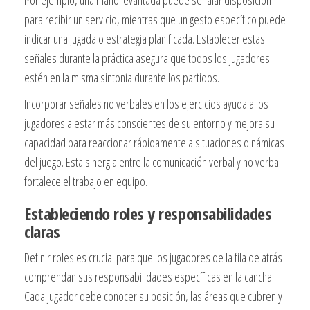
Por ejemplo, una mano levantada puede señalar disposición
para recibir un servicio, mientras que un gesto específico puede
indicar una jugada o estrategia planificada. Establecer estas
señales durante la práctica asegura que todos los jugadores
estén en la misma sintonía durante los partidos.
Incorporar señales no verbales en los ejercicios ayuda a los
jugadores a estar más conscientes de su entorno y mejora su
capacidad para reaccionar rápidamente a situaciones dinámicas
del juego. Esta sinergia entre la comunicación verbal y no verbal
fortalece el trabajo en equipo.
Estableciendo roles y responsabilidades
claras
Definir roles es crucial para que los jugadores de la fila de atrás
comprendan sus responsabilidades específicas en la cancha.
Cada jugador debe conocer su posición, las áreas que cubren y