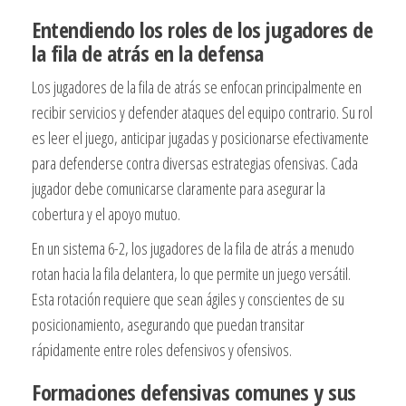
Entendiendo los roles de los jugadores de
la fila de atrás en la defensa
Los jugadores de la fila de atrás se enfocan principalmente en
recibir servicios y defender ataques del equipo contrario. Su rol
es leer el juego, anticipar jugadas y posicionarse efectivamente
para defenderse contra diversas estrategias ofensivas. Cada
jugador debe comunicarse claramente para asegurar la
cobertura y el apoyo mutuo.
En un sistema 6-2, los jugadores de la fila de atrás a menudo
rotan hacia la fila delantera, lo que permite un juego versátil.
Esta rotación requiere que sean ágiles y conscientes de su
posicionamiento, asegurando que puedan transitar
rápidamente entre roles defensivos y ofensivos.
Formaciones defensivas comunes y sus