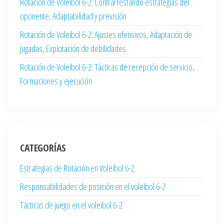
Rotación de Voleibol 6-2: Contrarrestando estrategias del
oponente, Adaptabilidad y previsión
Rotación de Voleibol 6-2: Ajustes ofensivos, Adaptación de
jugadas, Explotación de debilidades
Rotación de Voleibol 6-2: Tácticas de recepción de servicio,
Formaciones y ejecución
CATEGORÍAS
Estrategias de Rotación en Voleibol 6-2
Responsabilidades de posición en el voleibol 6-2
Tácticas de juego en el voleibol 6-2