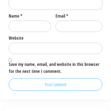
Name
*
Email
*
Website
Save my name, email, and website in this browser
for the next time I comment.