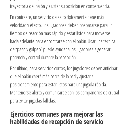
trayectoria del balón y ajustar su posición en consecuencia.
En contraste, un servicio de salto típicamente tiene más
velocidad y efecto. Los jugadores deben prepararse para un
tiempo de reacción más rápido y estar listos para moverse
hacia adelante para encontrarse con el balón. Usar una técnica
de “paso y golpeo” puede ayudar a los jugadores a generar
potencia y control durante la recepción.
Por último, para servicios cortos, los jugadores deben anticipar
que el balón caerá más cerca de la red y ajustar su
posicionamiento para estar listos para una jugada rápida.
Mantenerse alerta y comunicarse con los compañeros es crucial
para evitar jugadas fallidas.
Ejercicios comunes para mejorar las
habilidades de recepción de servicio