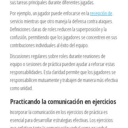
sus tareas principales durante diferentes jugadas.
Por ejemplo, un jugador puede enfocarse en la
recepción de
servicio mientras que otro maneja la defensa contra ataques.
Definiciones claras de roles reducen la superposición y la
confusión, permitiendo que los jugadores se concentren en sus
contribuciones individuales al éxito del equipo.
Discusiones regulares sobre roles durante reuniones de
equipo o sesiones de práctica pueden ayudar a reforzar estas
responsabilidades. Esta claridad permite que los jugadores se
responsabilicen mutuamente y trabajen de manera más efectiva
como unidad.
Practicando la comunicación en ejercicios
Incorporar la comunicación en los ejercicios de práctica es
esencial para desarrollar estrategias efectivas. Los ejercicios