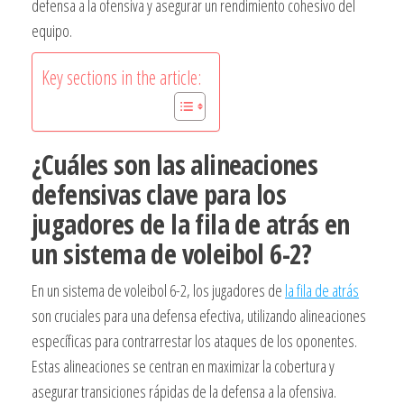
defensa a la ofensiva y asegurar un rendimiento cohesivo del
equipo.
Key sections in the article:
¿Cuáles son las alineaciones
defensivas clave para los
jugadores de la fila de atrás en
un sistema de voleibol 6-2?
En un sistema de voleibol 6-2, los jugadores de
la fila de atrás
son cruciales para una defensa efectiva, utilizando alineaciones
específicas para contrarrestar los ataques de los oponentes.
Estas alineaciones se centran en maximizar la cobertura y
asegurar transiciones rápidas de la defensa a la ofensiva.