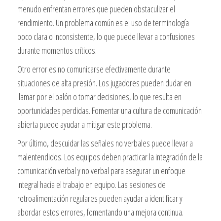
menudo enfrentan errores que pueden obstaculizar el
rendimiento. Un problema común es el uso de terminología
poco clara o inconsistente, lo que puede llevar a confusiones
durante momentos críticos.
Otro error es no comunicarse efectivamente durante
situaciones de alta presión. Los jugadores pueden dudar en
llamar por el balón o tomar decisiones, lo que resulta en
oportunidades perdidas. Fomentar una cultura de comunicación
abierta puede ayudar a mitigar este problema.
Por último, descuidar las señales no verbales puede llevar a
malentendidos. Los equipos deben practicar la integración de la
comunicación verbal y no verbal para asegurar un enfoque
integral hacia el trabajo en equipo. Las sesiones de
retroalimentación regulares pueden ayudar a identificar y
abordar estos errores, fomentando una mejora continua.