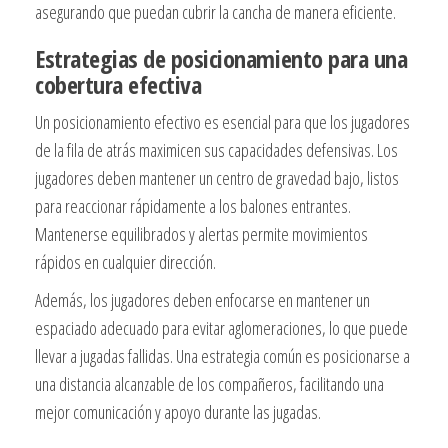
asegurando que puedan cubrir la cancha de manera eficiente.
Estrategias de posicionamiento para una
cobertura efectiva
Un posicionamiento efectivo es esencial para que los jugadores
de la fila de atrás maximicen sus capacidades defensivas. Los
jugadores deben mantener un centro de gravedad bajo, listos
para reaccionar rápidamente a los balones entrantes.
Mantenerse equilibrados y alertas permite movimientos
rápidos en cualquier dirección.
Además, los jugadores deben enfocarse en mantener un
espaciado adecuado para evitar aglomeraciones, lo que puede
llevar a jugadas fallidas. Una estrategia común es posicionarse a
una distancia alcanzable de los compañeros, facilitando una
mejor comunicación y apoyo durante las jugadas.