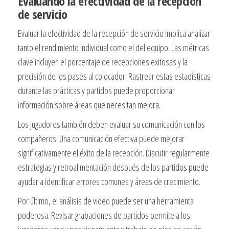
Evaluando la efectividad de la recepción
de servicio
Evaluar la efectividad de la recepción de servicio implica analizar
tanto el rendimiento individual como el del equipo. Las métricas
clave incluyen el porcentaje de recepciones exitosas y la
precisión de los pases al colocador. Rastrear estas estadísticas
durante las prácticas y partidos puede proporcionar
información sobre áreas que necesitan mejora.
Los jugadores también deben evaluar su comunicación con los
compañeros. Una comunicación efectiva puede mejorar
significativamente el éxito de la recepción. Discutir regularmente
estrategias y retroalimentación después de los partidos puede
ayudar a identificar errores comunes y áreas de crecimiento.
Por último, el análisis de video puede ser una herramienta
poderosa. Revisar grabaciones de partidos permite a los