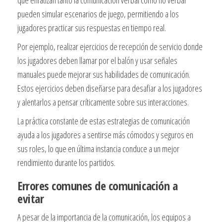
que enfatizan tanto la comunicación verbal como no verbal
pueden simular escenarios de juego, permitiendo a los
jugadores practicar sus respuestas en tiempo real.
Por ejemplo, realizar ejercicios de recepción de servicio donde
los jugadores deben llamar por el balón y usar señales
manuales puede mejorar sus habilidades de comunicación.
Estos ejercicios deben diseñarse para desafiar a los jugadores
y alentarlos a pensar críticamente sobre sus interacciones.
La práctica constante de estas estrategias de comunicación
ayuda a los jugadores a sentirse más cómodos y seguros en
sus roles, lo que en última instancia conduce a un mejor
rendimiento durante los partidos.
Errores comunes de comunicación a
evitar
A pesar de la importancia de la comunicación, los equipos a