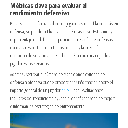
Métricas clave para evaluar el
rendimiento defensivo
Para evaluar la efectividad de los jugadores de la fila de atrás en
defensa, se pueden utilizar varias métricas clave. Estas incluyen
el porcentaje de defensas, que mide la relación de defensas
exitosas respecto a los intentos totales, y la precisión en la
recepción de servicios, que indica qué tan bien manejan los
jugadores los servicios.
Además, rastrear el número de transiciones exitosas de
defensa a ofensiva puede proporcionar información sobre el
impacto general de un jugador
en el
juego. Evaluaciones
regulares del rendimiento ayudan a identificar áreas de mejora
e informan las estrategias de entrenamiento.