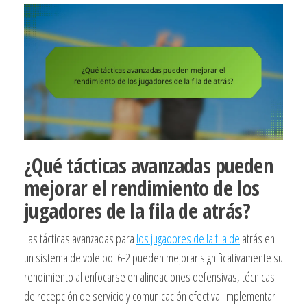
¿Qué tácticas avanzadas pueden
mejorar el rendimiento de los
jugadores de la fila de atrás?
Las tácticas avanzadas para
los jugadores de la fila de
atrás en
un sistema de voleibol 6-2 pueden mejorar significativamente su
rendimiento al enfocarse en alineaciones defensivas, técnicas
de recepción de servicio y comunicación efectiva. Implementar