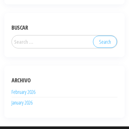
BUSCAR
Search
for:
ARCHIVO
February 2026
January 2026