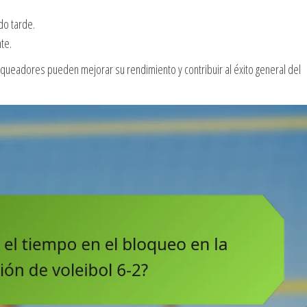
o tarde.
te.
queadores pueden mejorar su rendimiento y contribuir al éxito general del