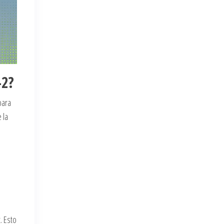
-2?
para
 la
. Esto