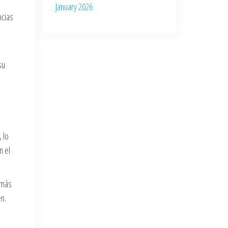
January 2026
ncias
su
 lo
n el
emás
n.