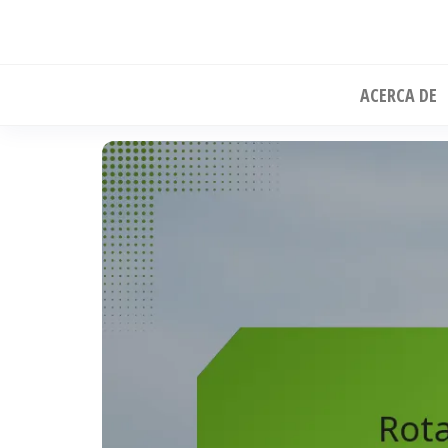
Skip
to
the
ACERCA DE
content