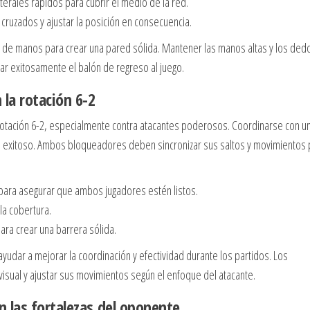
aterales rápidos para cubrir el medio de la red.
s cruzados y ajustar la posición en consecuencia.
 de manos para crear una pared sólida. Mantener las manos altas y los ded
r exitosamente el balón de regreso al juego.
 la rotación 6-2
 rotación 6-2, especialmente contra atacantes poderosos. Coordinarse con u
 exitoso. Ambos bloqueadores deben sincronizar sus saltos y movimientos 
ara asegurar que ambos jugadores estén listos.
 la cobertura.
ra crear una barrera sólida.
udar a mejorar la coordinación y efectividad durante los partidos. Los
ual y ajustar sus movimientos según el enfoque del atacante.
 las fortalezas del oponente