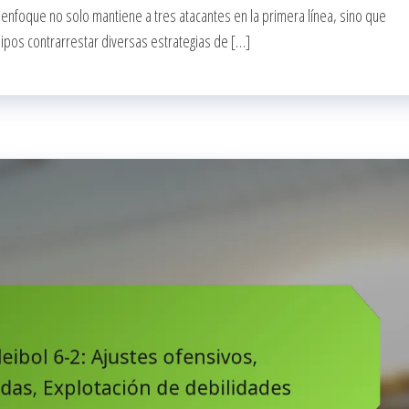
 enfoque no solo mantiene a tres atacantes en la primera línea, sino que
ipos contrarrestar diversas estrategias de […]