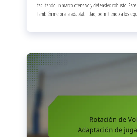
facilitando un marco ofensivo y defensivo robusto. Este
también mejora la adaptabilidad, permitiendo a los equ