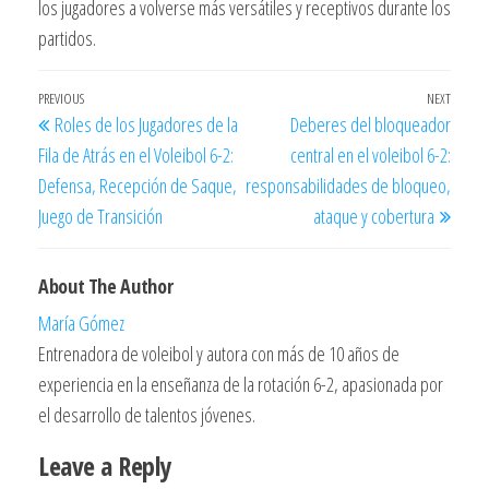
los jugadores a volverse más versátiles y receptivos durante los
partidos.
Post
Previous
PREVIOUS
NEXT
Next
Roles de los Jugadores de la
Deberes del bloqueador
navigation
Post
Post
Fila de Atrás en el Voleibol 6-2:
central en el voleibol 6-2:
Defensa, Recepción de Saque,
responsabilidades de bloqueo,
Juego de Transición
ataque y cobertura
About The Author
María Gómez
Entrenadora de voleibol y autora con más de 10 años de
experiencia en la enseñanza de la rotación 6-2, apasionada por
el desarrollo de talentos jóvenes.
Leave a Reply