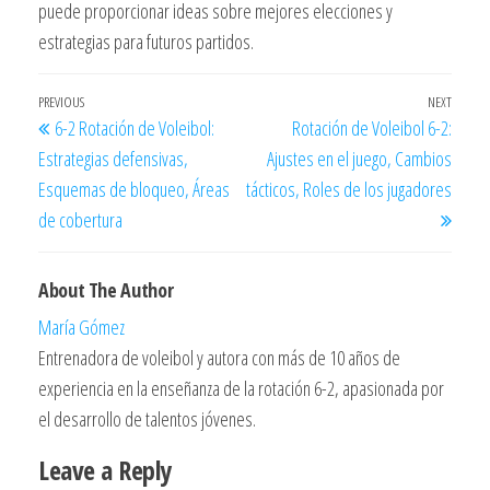
puede proporcionar ideas sobre mejores elecciones y
estrategias para futuros partidos.
Post
Previous
PREVIOUS
NEXT
Next
6-2 Rotación de Voleibol:
Rotación de Voleibol 6-2:
navigation
Post
Post
Estrategias defensivas,
Ajustes en el juego, Cambios
Esquemas de bloqueo, Áreas
tácticos, Roles de los jugadores
de cobertura
About The Author
María Gómez
Entrenadora de voleibol y autora con más de 10 años de
experiencia en la enseñanza de la rotación 6-2, apasionada por
el desarrollo de talentos jóvenes.
Leave a Reply