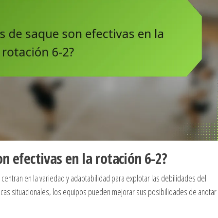
n efectivas en la rotación 6-2?
 centran en la variedad y adaptabilidad para explotar las debilidades del
icas situacionales, los equipos pueden mejorar sus posibilidades de anotar