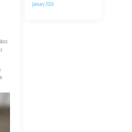
January 2026
ambos
os
s
en