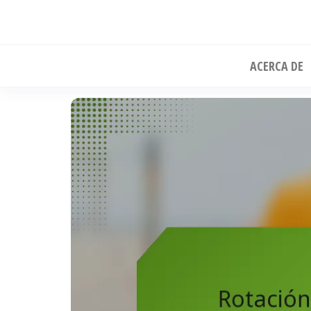
Skip
to
the
ACERCA DE
content