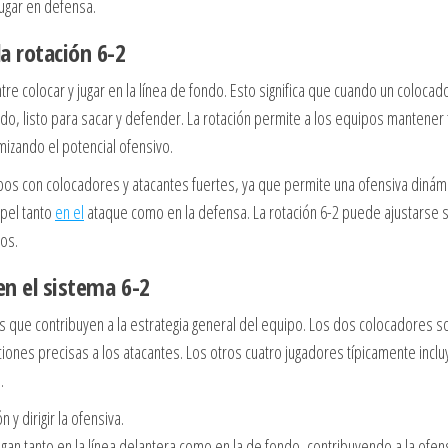
jugar en defensa.
la rotación 6-2
re colocar y jugar en la línea de fondo. Esto significa que cuando un colocad
fondo, listo para sacar y defender. La rotación permite a los equipos mantener
izando el potencial ofensivo.
pos con colocadores y atacantes fuertes, ya que permite una ofensiva dinám
pel tanto
en el
ataque como en la defensa. La rotación 6-2 puede ajustarse 
dos.
en el sistema 6-2
cos que contribuyen a la estrategia general del equipo. Los dos colocadores s
iones precisas a los atacantes. Los otros cuatro jugadores típicamente incl
.
y dirigir la ofensiva.
gan tanto en la línea delantera como en la de fondo, contribuyendo a la ofens