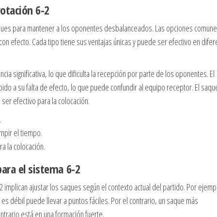
otación 6-2
e saques para mantener a los oponentes desbalanceados. Las opciones comun
 con efecto. Cada tipo tiene sus ventajas únicas y puede ser efectivo en dife
ia significativa, lo que dificulta la recepción por parte de los oponentes. El
ido a su falta de efecto, lo que puede confundir al equipo receptor. El saqu
ser efectivo para la colocación.
.
mpir el tiempo.
a la colocación.
para el sistema 6-2
2 implican ajustar los saques según el contexto actual del partido. Por ejemp
s débil puede llevar a puntos fáciles. Por el contrario, un saque más
rario está en una formación fuerte.