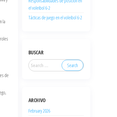
Responsabilidades de posición en
el voleibol 6-2
Tácticas de juego en el voleibol 6-2
n la
 roles
BUSCAR
Search
for:
des de
uego,
ARCHIVO
February 2026