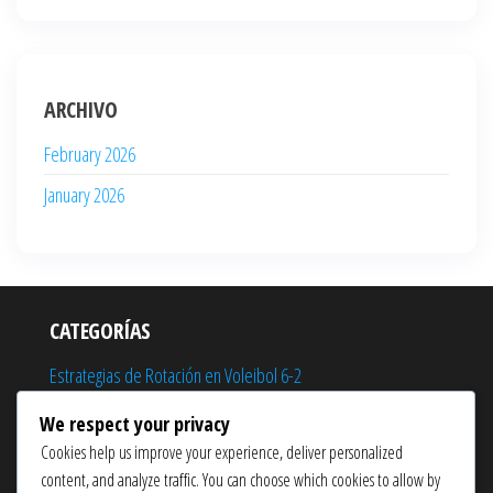
ARCHIVO
February 2026
January 2026
CATEGORÍAS
Estrategias de Rotación en Voleibol 6-2
Responsabilidades de posición en el voleibol 6-2
We respect your privacy
Cookies help us improve your experience, deliver personalized
Tácticas de juego en el voleibol 6-2
content, and analyze traffic. You can choose which cookies to allow by