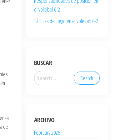
Responsabilidades de posición en
ntener
el voleibol 6-2
Tácticas de juego en el voleibol 6-2
BUSCAR
antes
Search
tén
for:
fensa
ARCHIVO
ma de
February 2026