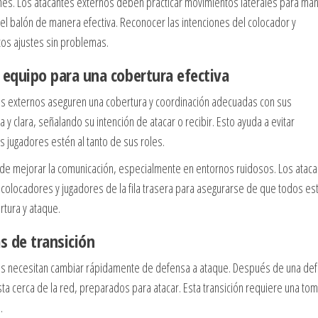
ones. Los atacantes externos deben practicar movimientos laterales para ma
el balón de manera efectiva. Reconocer las intenciones del colocador y
tos ajustes sin problemas.
quipo para una cobertura efectiva
ntes externos aseguren una cobertura y coordinación adecuadas con sus
y clara, señalando su intención de atacar o recibir. Esto ayuda a evitar
s jugadores estén al tanto de sus roles.
uede mejorar la comunicación, especialmente en entornos ruidosos. Los atac
colocadores y jugadores de la fila trasera para asegurarse de que todos es
tura y ataque.
s de transición
rnos necesitan cambiar rápidamente de defensa a ataque. Después de una de
ta cerca de la red, preparados para atacar. Esta transición requiere una to
.