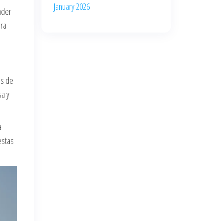
January 2026
nder
era
es de
sa y
a
estas