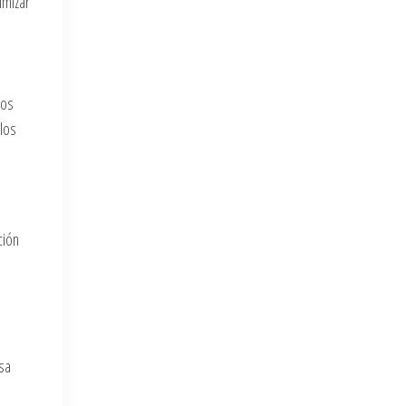
imizar
tos
 los
ción
nsa