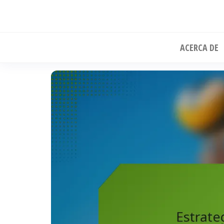
Skip
to
the
ACERCA DE
content