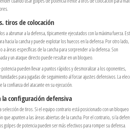
tender cuándo usar golpes de potencia frente a tiros de colocación para max
ores.
s. tiros de colocación
os a abrumar a la defensa, típicamente ejecutados con la máxima fuerza. Es
lara hacia la cancha y puede explotar los huecos en la defensa. Por otro lado,
do a áreas específicas de la cancha para sorprender a la defensa. Son
mada y un ataque directo puede resultar en un bloqueo.
e potencia pueden llevar a puntos rápidos y desmoralizar a los oponentes,
tunidades para jugadas de seguimiento al forzar ajustes defensivos. La elec
 la confianza del atacante en su ejecución.
 la configuración defensiva
a selección de tiros. Si el equipo contrario está posicionado con un bloqueo
n que apunten a las áreas abiertas de la cancha. Por el contrario, si la defe
los golpes de potencia pueden ser más efectivos para romper su defensa.